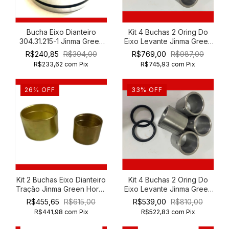
Bucha Eixo Dianteiro
Kit 4 Buchas 2 Oring Do
304.31.215-1 Jinma Green
Eixo Levante Jinma Green
Horse 354 454
Horse 454
R$240,85
R$304,00
R$769,00
R$987,00
R$233,62
com
Pix
R$745,93
com
Pix
26
%
OFF
33
%
OFF
Kit 2 Buchas Eixo Dianteiro
Kit 4 Buchas 2 Oring Do
Tração Jinma Green Horse
Eixo Levante Jinma Green
204 254
Horse 254
R$455,65
R$615,00
R$539,00
R$810,00
R$441,98
com
Pix
R$522,83
com
Pix