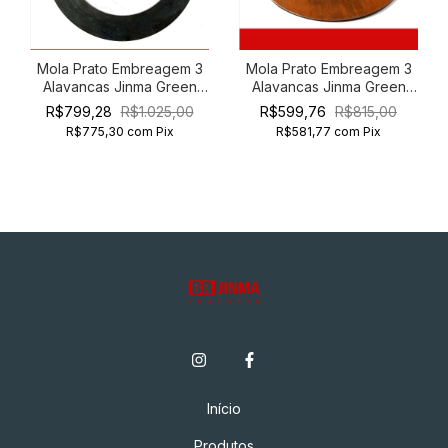
Mola Prato Embreagem 3
Mola Prato Embreagem 3
Alavancas Jinma Green
Alavancas Jinma Green
Horse 354 E 454
Horse 204 254
R$799,28
R$1.025,00
R$599,76
R$815,00
R$775,30
com
Pix
R$581,77
com
Pix
Início
Produtos