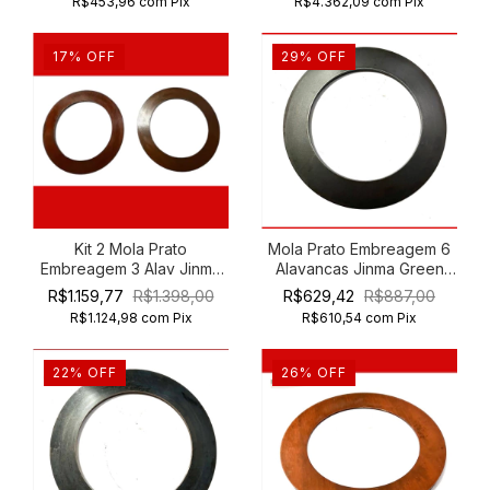
R$453,96
com
Pix
R$4.362,09
com
Pix
17
%
OFF
29
%
OFF
Kit 2 Mola Prato
Mola Prato Embreagem 6
Embreagem 3 Alav Jinma
Alavancas Jinma Green
Green Horse 204 254
Horse Foton 254
R$1.159,77
R$1.398,00
R$629,42
R$887,00
R$1.124,98
com
Pix
R$610,54
com
Pix
22
%
OFF
26
%
OFF