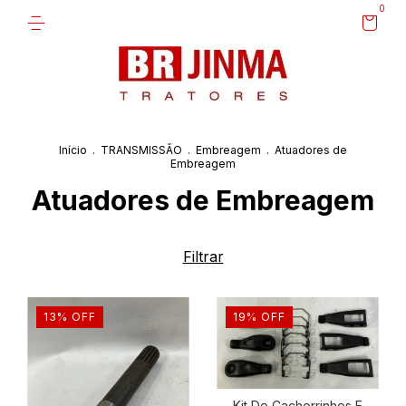
0
Início
.
TRANSMISSÃO
.
Embreagem
.
Atuadores de
Embreagem
Atuadores de Embreagem
Filtrar
13
%
OFF
19
%
OFF
Kit De Cachorrinhos E