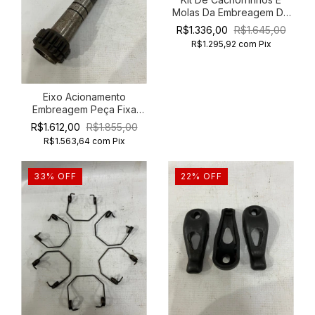
Molas Da Embreagem De
6 Alavancas 254
R$1.336,00
R$1.645,00
R$1.295,92
com
Pix
Eixo Acionamento
Embreagem Peça Fixa
Jinma Green Horse 254
R$1.612,00
R$1.855,00
R$1.563,64
com
Pix
33
%
OFF
22
%
OFF