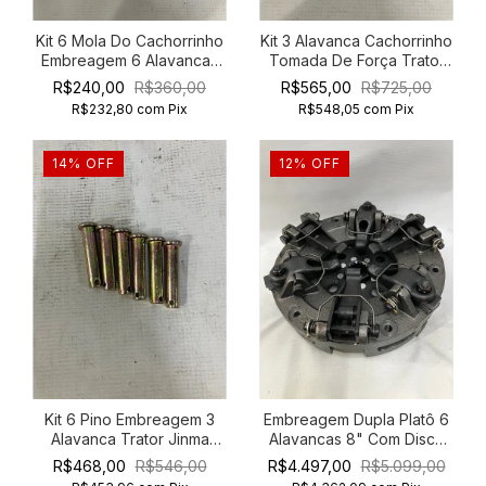
Kit 6 Mola Do Cachorrinho
Kit 3 Alavanca Cachorrinho
Embreagem 6 Alavancas
Tomada De Força Trator
Trator Jinma 204 254
Foton 254
R$240,00
R$360,00
R$565,00
R$725,00
R$232,80
com
Pix
R$548,05
com
Pix
14
%
OFF
12
%
OFF
Kit 6 Pino Embreagem 3
Embreagem Dupla Platô 6
Alavanca Trator Jinma
Alavancas 8" Com Disco
Green Horse 254
Principal 254
R$468,00
R$546,00
R$4.497,00
R$5.099,00