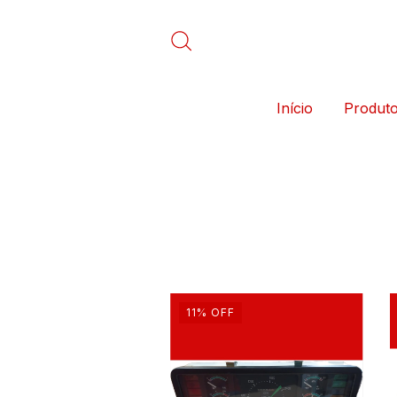
Início
Produt
11
%
OFF