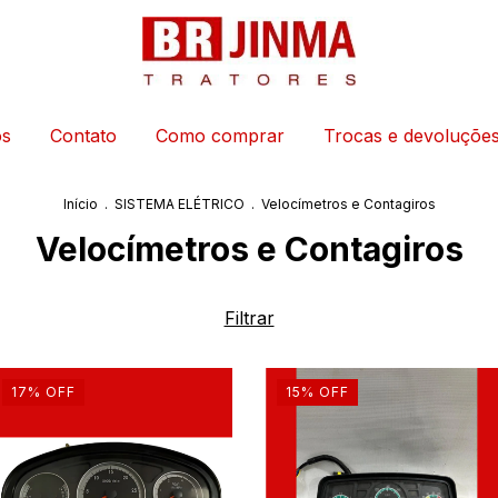
os
Contato
Como comprar
Trocas e devoluçõe
Início
.
SISTEMA ELÉTRICO
.
Velocímetros e Contagiros
Velocímetros e Contagiros
Filtrar
17
%
OFF
15
%
OFF