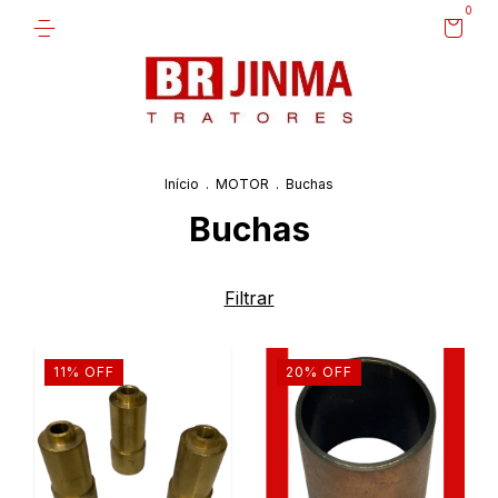
0
Início
.
MOTOR
.
Buchas
Buchas
Filtrar
11
%
OFF
20
%
OFF