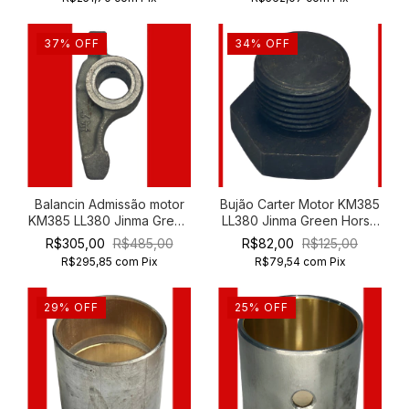
37
%
OFF
34
%
OFF
Balancin Admissão motor
Bujão Carter Motor KM385
KM385 LL380 Jinma Green
LL380 Jinma Green Horse
Horse 204 254
204 254
R$305,00
R$485,00
R$82,00
R$125,00
R$295,85
com
Pix
R$79,54
com
Pix
29
%
OFF
25
%
OFF