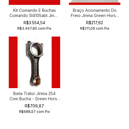
Kit Comando E Buchas
Braço Acionamento Do
Comando Sl4105abt Jinma
Freio Jinma Green Horse
554 4 Cilindros
204 Foton 254
R$3.554,54
R$217,62
R$3.447,90
com
Pix
R$211,09
com
Pix
Biela Trator Jinma 254
Com Bucha - Green Horse
E Foton 254
R$709,87
R$688,57
com
Pix