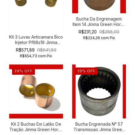
Bucha Da Engrenagem
Item 14 Jinma Green Horse
454
R$231,20
R$288,00
Kit 3 Luvas Anticamara Bico
R$224,26
com
Pix
Injetor Pf68s19 Jinma
Green Horse 354
R$571,89
R$641,89
R$554,73
com
Pix
29
%
OFF
25
%
OFF
Kit 2 Buchas Em Latão De
Bucha Engrenada N° 57
Tração Jinma Green Horse
Transmissao Jinma Green
354 454
Horse 454 554