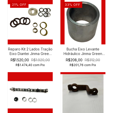
21
%
OFF
33
%
OFF
Reparo Kit 2 Lados Tração
Bucha Eixo Levante
Eixo Diantei Jinma Green
Hidráulico Jinma Green
Horse 204 254
Horse 254
R$1.520,00
R$1.920,00
R$208,00
R$312,00
R$1.474,40
com
Pix
R$201,76
com
Pix