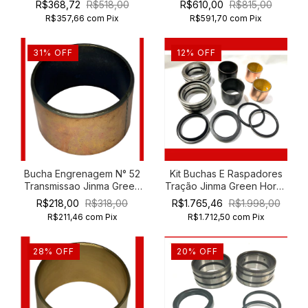
R$368,72
R$518,00
R$610,00
R$815,00
R$357,66
com
Pix
R$591,70
com
Pix
31
%
OFF
12
%
OFF
Bucha Engrenagem N° 52
Kit Buchas E Raspadores
Transmissao Jinma Green
Tração Jinma Green Horse
Horse 454 554
354 454 554
R$218,00
R$318,00
R$1.765,46
R$1.998,00
R$211,46
com
Pix
R$1.712,50
com
Pix
28
%
OFF
20
%
OFF