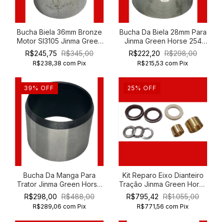
Bucha Biela 36mm Bronze
Bucha Da Biela 28mm Para
Motor Sl3105 Jinma Green
Jinma Green Horse 254
Horse 454
Km385bt
R$245,75
R$345,00
R$222,20
R$298,00
R$238,38
com
Pix
R$215,53
com
Pix
39
%
OFF
25
%
OFF
Bucha Da Manga Para
Kit Reparo Eixo Dianteiro
Trator Jinma Green Horse
Tração Jinma Green Horse
454
204 254
R$298,00
R$488,00
R$795,42
R$1.055,00
R$289,06
com
Pix
R$771,56
com
Pix