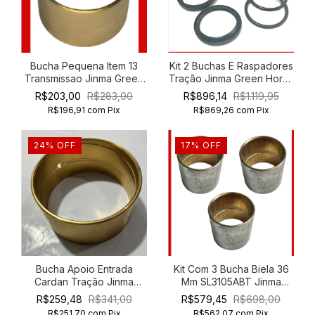
Bucha Pequena Item 13
Kit 2 Buchas E Raspadores
Transmissao Jinma Green
Tração Jinma Green Horse
Horse 454 554
354 Coyote 5040
R$203,00
R$283,00
R$896,14
R$1.119,95
R$196,91
com
Pix
R$869,26
com
Pix
24
%
OFF
17
%
OFF
Bucha Apoio Entrada
Kit Com 3 Bucha Biela 36
Cardan Tração Jinma
Mm SL3105ABT Jinma
Green Horse 254 204
Green Horse 454
R$259,48
R$341,00
R$579,45
R$698,00
R$251,70
com
Pix
R$562,07
com
Pix