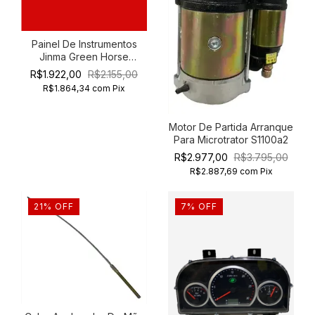
Painel De Instrumentos
Jinma Green Horse
204/254/354/454
R$1.922,00
R$2.155,00
R$1.864,34
com
Pix
Motor De Partida Arranque
Para Microtrator S1100a2
R$2.977,00
R$3.795,00
R$2.887,69
com
Pix
21
%
OFF
7
%
OFF