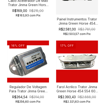
Cabo Acelerador De Mão
Trator Jinma Green Horse
204 254
R$169,00
R$215,00
R$163,93
com
Pix
Painel Instrumentos Trator
Jinma Green Horse 454
504 554 754
R$2.581,00
R$2.781,00
R$2.503,57
com
Pix
16
%
OFF
17
%
OFF
Regulador De Voltagem
Farol Acrilico Trator Jinma
Para Trator Jinma Green
Green Horse 454 554 604
Horse 204 254 14v
Coyote
R$264,54
R$314,00
R$2.393,43
R$2.888,00
R$256,60
com
Pix
R$2.321,63
com
Pix