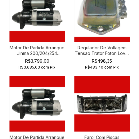
Motor De Partida Arranque
Regulador De Voltagem
Jinma 200/204/254
Tensao Trator Foton Lovol
Qdj1332a 12v 2.5
254 12v
R$3.799,00
R$498,35
R$3.685,03
com
Pix
R$483,40
com
Pix
Motor De Partida Arranque
Farol Com Piscas