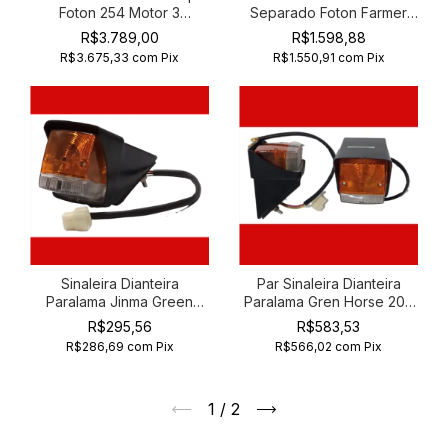
Foton 254 Motor 3
Separado Foton Farmer
Cilindros Km385
Divorale 454 504 Direito
R$3.789,00
R$1.598,88
R$3.675,33
com
Pix
R$1.550,91
com
Pix
Sinaleira Dianteira
Par Sinaleira Dianteira
Paralama Jinma Green
Paralama Gren Horse 204
Horse 204 254 454
254 354 454
R$295,56
R$583,53
R$286,69
com
Pix
R$566,02
com
Pix
1
/
2