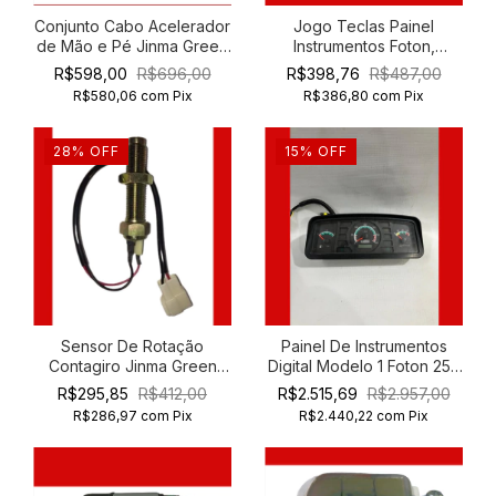
Conjunto Cabo Acelerador
Jogo Teclas Painel
de Mão e Pé Jinma Green
Instrumentos Foton,
Horse 354 454
Divorale Farmer 254
R$598,00
R$696,00
R$398,76
R$487,00
R$580,06
com
Pix
R$386,80
com
Pix
28
%
OFF
15
%
OFF
Sensor De Rotação
Painel De Instrumentos
Contagiro Jinma Green
Digital Modelo 1 Foton 254
Horse 204 254 354 454
Ft254
R$295,85
R$412,00
R$2.515,69
R$2.957,00
R$286,97
com
Pix
R$2.440,22
com
Pix