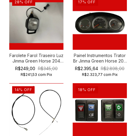
28
%
OFF
17
%
OFF
Farolete Farol Traseiro Luz
Painel Instrumentos Trator
Jinma Green Horse 204
Br Jinma Green Horse 204
254 454
254 354
R$249,00
R$345,00
R$2.395,64
R$2.898,00
R$241,53
com
Pix
R$2.323,77
com
Pix
14
%
OFF
18
%
OFF