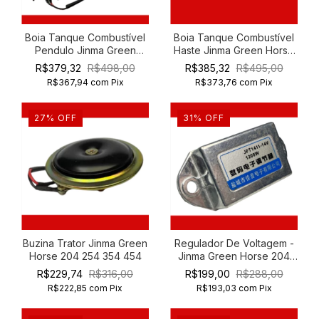
Boia Tanque Combustível
Boia Tanque Combustível
Pendulo Jinma Green
Haste Jinma Green Horse
Horse 454 554
454 554
R$379,32
R$498,00
R$385,32
R$495,00
R$367,94
com
Pix
R$373,76
com
Pix
27
%
OFF
31
%
OFF
Buzina Trator Jinma Green
Regulador De Voltagem -
Horse 204 254 354 454
Jinma Green Horse 204
254
R$229,74
R$316,00
R$199,00
R$288,00
R$222,85
com
Pix
R$193,03
com
Pix