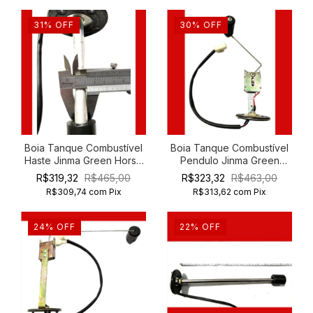
31
%
OFF
30
%
OFF
Boia Tanque Combustível
Boia Tanque Combustível
Haste Jinma Green Horse
Pendulo Jinma Green
204 254
Horse 204 254
R$319,32
R$465,00
R$323,32
R$463,00
R$309,74
com
Pix
R$313,62
com
Pix
24
%
OFF
22
%
OFF