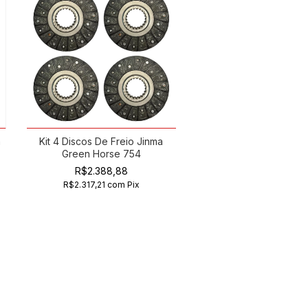
a
Kit 4 Discos De Freio Jinma
Green Horse 754
R$2.388,88
R$2.317,21
com
Pix