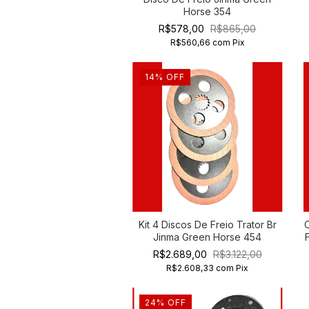
Horse 354
R$578,00
R$865,00
R$560,66
com
Pix
14
%
OFF
Kit 4 Discos De Freio Trator Br
Jinma Green Horse 454
R$2.689,00
R$3.122,00
R$2.608,33
com
Pix
24
%
OFF