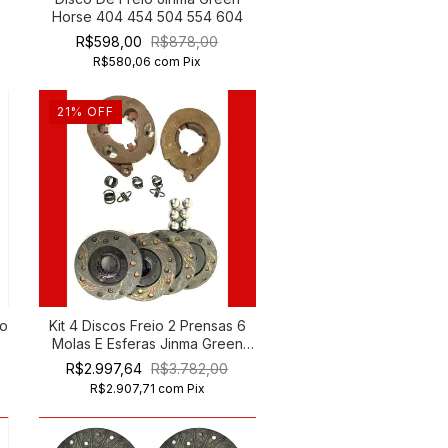
Horse 404 454 504 554 604
R$598,00
R$878,00
R$580,06
com
Pix
21
%
OFF
io
Kit 4 Discos Freio 2 Prensas 6
Molas E Esferas Jinma Green
Horse 254
R$2.997,64
R$3.782,00
R$2.907,71
com
Pix