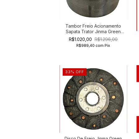
Tambor Freio Acionamento
Sapata Trator Jinma Green
Horse 204
R$1.020,00
R$1.296,00
R$989,40
com
Pix
33
%
OFF
Disco De Freio Jinma Green