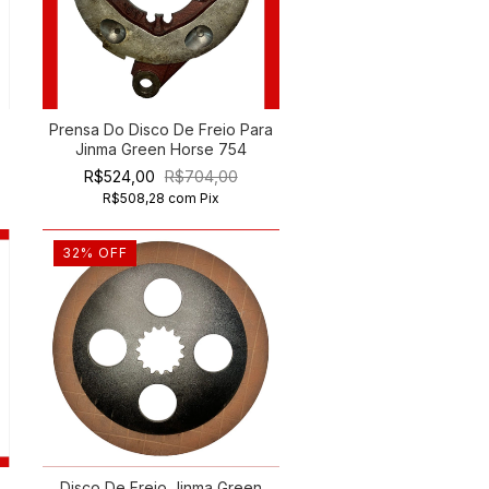
Prensa Do Disco De Freio Para
Jinma Green Horse 754
R$524,00
R$704,00
R$508,28
com
Pix
32
%
OFF
Disco De Freio Jinma Green