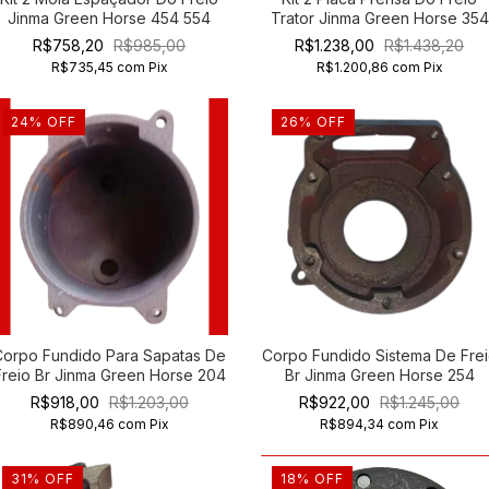
Jinma Green Horse 454 554
Trator Jinma Green Horse 354
R$758,20
R$985,00
R$1.238,00
R$1.438,20
R$735,45
com
Pix
R$1.200,86
com
Pix
24
%
OFF
26
%
OFF
Corpo Fundido Para Sapatas De
Corpo Fundido Sistema De Fre
Freio Br Jinma Green Horse 204
Br Jinma Green Horse 254
R$918,00
R$1.203,00
R$922,00
R$1.245,00
R$890,46
com
Pix
R$894,34
com
Pix
31
%
OFF
18
%
OFF