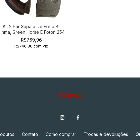
Kit 2 Par Sapata De Freio Br
Jinma, Green Horse E Foton 254
R$769,96
R$746,86
com
Pix
rodutos
Contato
Como comprar
Trocas e devoluções
Q