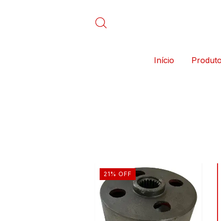
Início
Produt
21
%
OFF