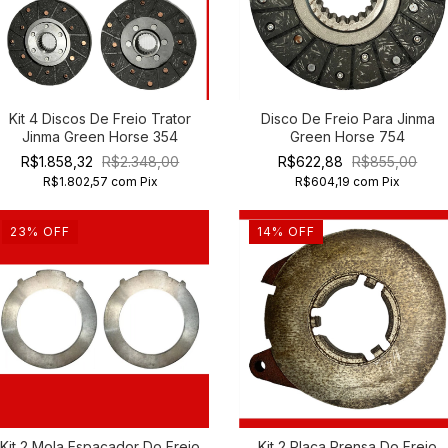
Kit 4 Discos De Freio Trator
Disco De Freio Para Jinma
Jinma Green Horse 354
Green Horse 754
R$1.858,32
R$2.348,00
R$622,88
R$855,00
R$1.802,57
com
Pix
R$604,19
com
Pix
23
%
OFF
14
%
OFF
Kit 2 Mola Espaçador Do Freio
Kit 2 Placa Prensa Do Freio