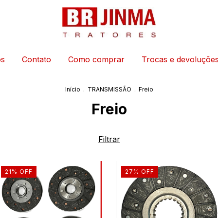
os
Contato
Como comprar
Trocas e devoluçõe
Início
.
TRANSMISSÃO
.
Freio
Freio
Filtrar
21
%
OFF
27
%
OFF