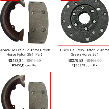
Sapata De Freio Br Jinma Green
Disco De Freio Trator Br Jinm
Horse Foton 254 (Par)
Green Horse 254
R$422,84
R$612,00
R$379,58
R$465,00
R$410,15
com
Pix
R$368,19
com
Pix