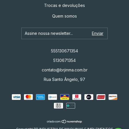
Trocas e devoluções
Quem somos
555130671354
5130671354
contato@brjinma.com.br
Rua Santo Ângelo, 97