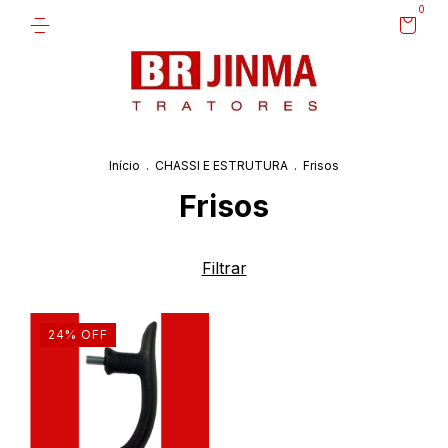
0
Início
.
CHASSI E ESTRUTURA
.
Frisos
Frisos
Filtrar
24
%
OFF