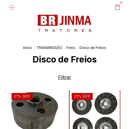
0
Início
.
TRANSMISSÃO
.
Freio
.
Disco de Freios
Disco de Freios
Filtrar
21
%
OFF
21
%
OFF