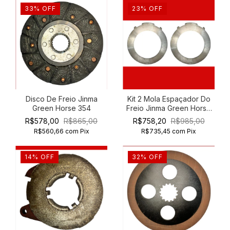
33
%
OFF
23
%
OFF
Disco De Freio Jinma
Kit 2 Mola Espaçador Do
Green Horse 354
Freio Jinma Green Horse
454 554
R$578,00
R$865,00
R$758,20
R$985,00
R$560,66
com
Pix
R$735,45
com
Pix
14
%
OFF
32
%
OFF