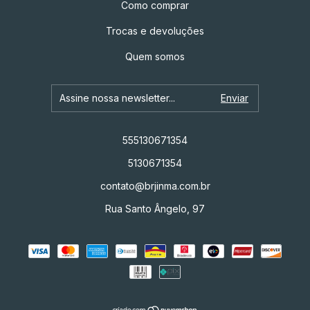
Como comprar
Trocas e devoluções
Quem somos
555130671354
5130671354
contato@brjinma.com.br
Rua Santo Ângelo, 97