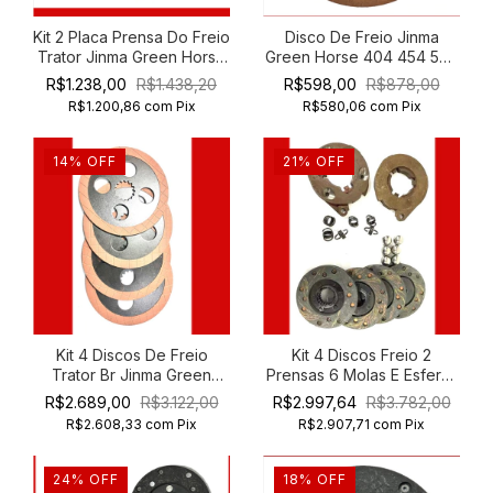
Kit 2 Placa Prensa Do Freio
Disco De Freio Jinma
Trator Jinma Green Horse
Green Horse 404 454 504
354
554 604
R$1.238,00
R$1.438,20
R$598,00
R$878,00
R$1.200,86
com
Pix
R$580,06
com
Pix
14
%
OFF
21
%
OFF
Kit 4 Discos De Freio
Kit 4 Discos Freio 2
Trator Br Jinma Green
Prensas 6 Molas E Esferas
Horse 454
Jinma Green Horse 254
R$2.689,00
R$3.122,00
R$2.997,64
R$3.782,00
R$2.608,33
com
Pix
R$2.907,71
com
Pix
24
%
OFF
18
%
OFF