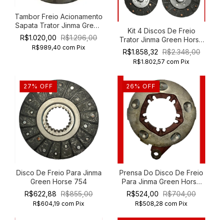
Tambor Freio Acionamento
Sapata Trator Jinma Green
Kit 4 Discos De Freio
Horse 204
R$1.020,00
R$1.296,00
Trator Jinma Green Horse
R$989,40
com
Pix
354
R$1.858,32
R$2.348,00
R$1.802,57
com
Pix
27
%
OFF
26
%
OFF
Disco De Freio Para Jinma
Prensa Do Disco De Freio
Green Horse 754
Para Jinma Green Horse
754
R$622,88
R$855,00
R$524,00
R$704,00
R$604,19
com
Pix
R$508,28
com
Pix