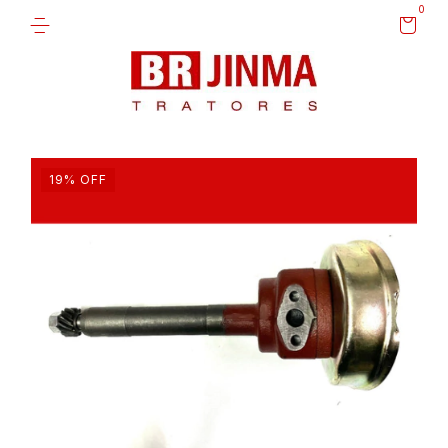
0
19
%
OFF