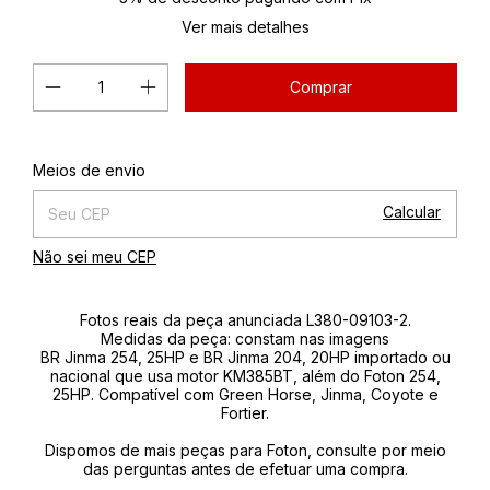
Ver mais detalhes
Alterar CEP
Entregas para o CEP:
Meios de envio
Calcular
Não sei meu CEP
Fotos reais da peça anunciada L380-09103-2.
Medidas da peça: constam nas imagens
BR Jinma 254, 25HP e BR Jinma 204, 20HP importado ou
nacional que usa motor KM385BT, além do Foton 254,
25HP. Compatível com Green Horse, Jinma, Coyote e
Fortier.
Dispomos de mais peças para Foton, consulte por meio
das perguntas antes de efetuar uma compra.