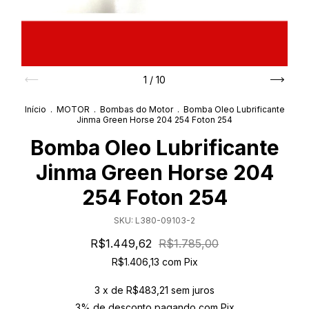
1
/
10
Início
.
MOTOR
.
Bombas do Motor
.
Bomba Oleo Lubrificante
Jinma Green Horse 204 254 Foton 254
Bomba Oleo Lubrificante
Jinma Green Horse 204
254 Foton 254
SKU:
L380-09103-2
R$1.449,62
R$1.785,00
R$1.406,13
com
Pix
3
x de
R$483,21
sem juros
3% de desconto
pagando com Pix