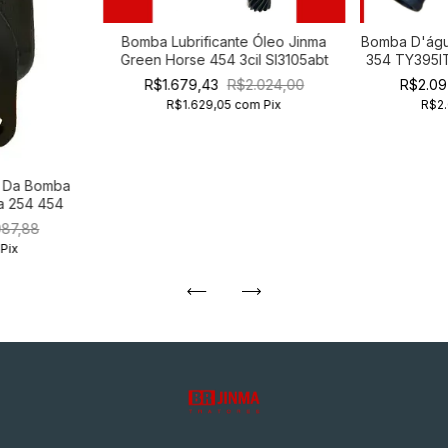
Bomba Lubrificante Óleo Jinma
Bomba D'águ
Green Horse 454 3cil Sl3105abt
354 TY395IT
R$1.679,43
R$2.024,00
R$2.09
R$1.629,05
com
Pix
R$2
a Da Bomba
ma 254 454
087,88
Pix