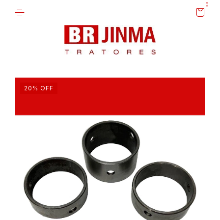
0
20
%
OFF