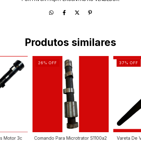
Produtos similares
26
%
OFF
37
%
OFF
s Motor 3c
Comando Para Microtrator S1100a2
Vareta De 