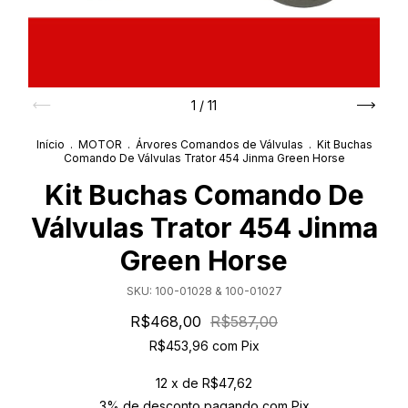
1
/
11
Início
.
MOTOR
.
Árvores Comandos de Válvulas
.
Kit Buchas
Comando De Válvulas Trator 454 Jinma Green Horse
Kit Buchas Comando De
Válvulas Trator 454 Jinma
Green Horse
SKU:
100-01028 & 100-01027
R$468,00
R$587,00
R$453,96
com
Pix
12
x de
R$47,62
3% de desconto
pagando com Pix