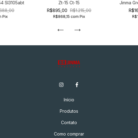
4 Sl3105abt
Zt-15 Ct-15
Jinma Gr
688,00
R$895,00
R$1.215,00
R$16
m
Pix
R$868,15
com
Pix
R$
Início
Produtos
Contato
Como comprar