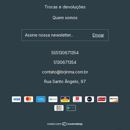
Trocas e devoluções
Quem somos
555130671354
5130671354
contato@brjinma.com.br
Rua Santo Ângelo, 97